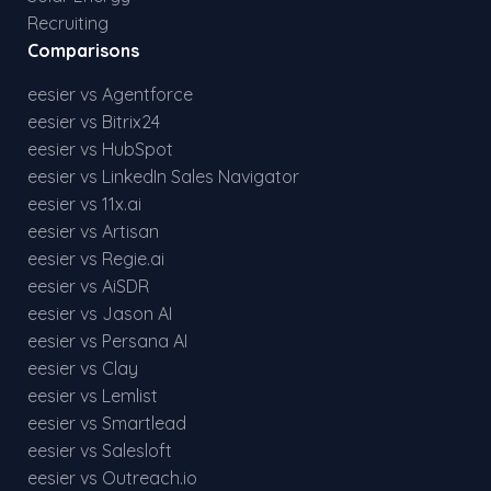
Recruiting
Comparisons
eesier vs Agentforce
eesier vs Bitrix24
eesier vs HubSpot
eesier vs LinkedIn Sales Navigator
eesier vs 11x.ai
eesier vs Artisan
eesier vs Regie.ai
eesier vs AiSDR
eesier vs Jason AI
eesier vs Persana AI
eesier vs Clay
eesier vs Lemlist
eesier vs Smartlead
eesier vs Salesloft
eesier vs Outreach.io